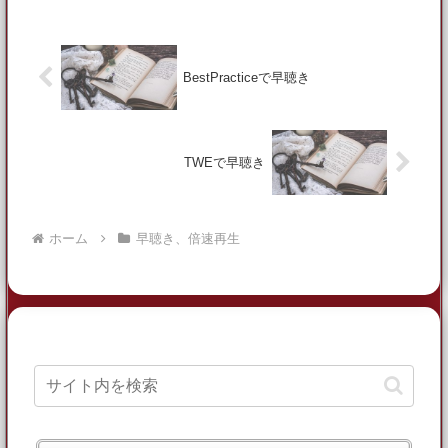
操作しま...
BestPracticeで早聴き
TWEで早聴き
ホーム
早聴き、倍速再生