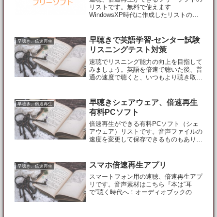
リストです。無料で使えます
WindowsXP時代に作成したリストのた
め、すでに手に入らないツールや進化し
たツールなどもあるかと思います。ま
た、新しいソフトも登場していると思い
早聴きで英語学習-センター試験
早聴き、倍速再生
ます。『Vector』でチェッ...
リスニングテスト対策
速聴でリスニング能力の向上を目指して
みましょう。英語を倍速で聴いた後、普
通の速度で聴くと、いつもより聴き取れ
るようになるらしいです。センター試験
のリスニングテスト対策や、海外留学の
前に試してみてください。リスニング・
早聴きシェアウェア、倍速再生
早聴き、倍速再生
ヒアリングに速聴を取り入...
有料PCソフト
倍速再生ができる有料PCソフト（シェ
アウェア）リストです。音声ファイルの
速度を変更して保存できるものもありま
す。メーカーのサイトなどから得られた
情報から判断して載せています。ご購入
される場合は自己責任でお願いします。
スマホ倍速再生アプリ
早聴き、倍速再生
※超 重要事項※Wind...
スマートフォン用の速聴、倍速再生アプ
リです。音声素材はこちら『本は“耳
で”聴く時代へ！オーディオブックの
FeBe（フィービー）』iPhoneとAndroid
共通Webページ上で動作するサービスで
す。Webページ閲覧アプリのブラウザで