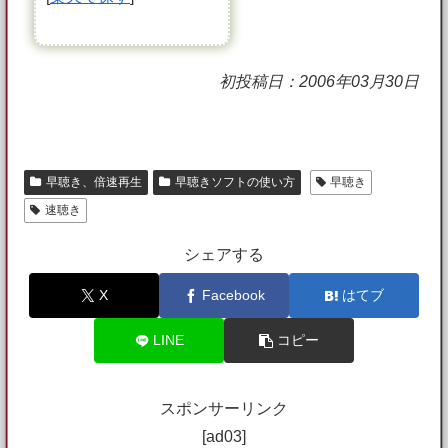
初投稿日：2006年03月30日
早聴き、倍速再生
早聴きソフトの使い方
早聴き
速聴き
シェアする
X
Facebook
はてブ
LINE
コピー
スポンサーリンク
[ad03]