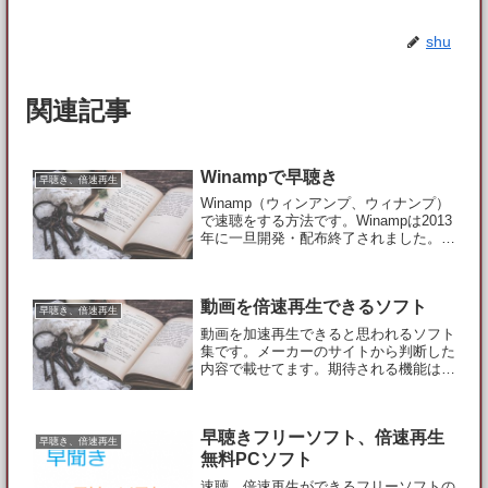
shu
関連記事
Winampで早聴き
早聴き、倍速再生
Winamp（ウィンアンプ、ウィナンプ）
で速聴をする方法です。Winampは2013
年に一旦開発・配布終了されました。そ
の後、再活動の動きもあるようですが、
使いにくいので他のソフト使ったほうが
いいと思います。一応、本体もプラグイ
動画を倍速再生できるソフト
ンも手に入る...
早聴き、倍速再生
動画を加速再生できると思われるソフト
集です。メーカーのサイトから判断した
内容で載せてます。期待される機能は付
いてないかもしれません、改めてご自分
で確認、調査してみてください。ご購入
は自己責任でお願いします。※超 重要
早聴きフリーソフト、倍速再生
事項※WindowsXP...
早聴き、倍速再生
無料PCソフト
速聴、倍速再生ができるフリーソフトの