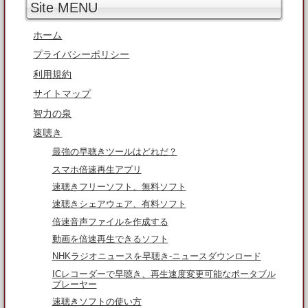
Site MENU
ホーム
プライバシーポリシー
利用規約
サイトマップ
智力の泉
速聴き
最強の早聴きツールはどれだ？
スマホ倍速再生アプリ
速聴きフリーソフト、無料ソフト
速聴きシェアウェア、有料ソフト
倍速音声ファイルを作成する
動画を倍速再生できるソフト
NHKラジオニュースを早聴き-ニュースダウンロード
ICレコーダーで早聴き、再生速度変更可能なポータブル
プレーヤー
速聴きソフトの使い方