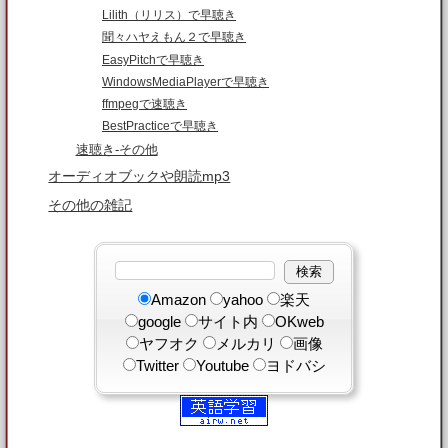
Lilith（リリス）で早聴き
聞々ハヤえもん２で早聴き
EasyPitchで早聴き
WindowsMediaPlayerで早聴き
ffmpegで速聴き
BestPracticeで早聴き
速聴き-その他
オーディオブックや朗読mp3
その他の雑記
Amazon
yahoo
楽天
google
サイト内
OKweb
ヤフオク
メルカリ
画像
Twitter
Youtube
ヨドバシ