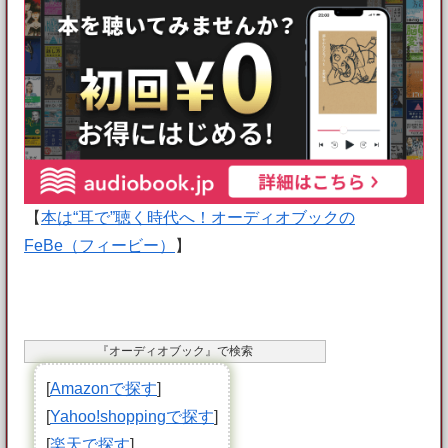
【
本は“耳で”聴く時代へ！オーディオブックの
FeBe（フィービー）
】
『オーディオブック』で検索
[
Amazonで探す
]
[
Yahoo!shoppingで探す
]
[
楽天で探す
]