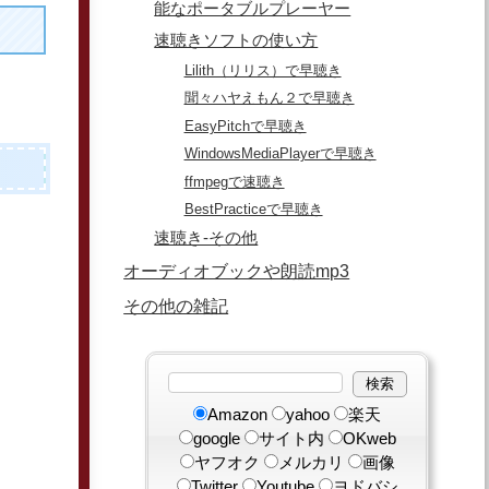
能なポータブルプレーヤー
速聴きソフトの使い方
Lilith（リリス）で早聴き
聞々ハヤえもん２で早聴き
EasyPitchで早聴き
WindowsMediaPlayerで早聴き
ffmpegで速聴き
BestPracticeで早聴き
速聴き-その他
オーディオブックや朗読mp3
その他の雑記
Amazon
yahoo
楽天
google
サイト内
OKweb
ヤフオク
メルカリ
画像
Twitter
Youtube
ヨドバシ