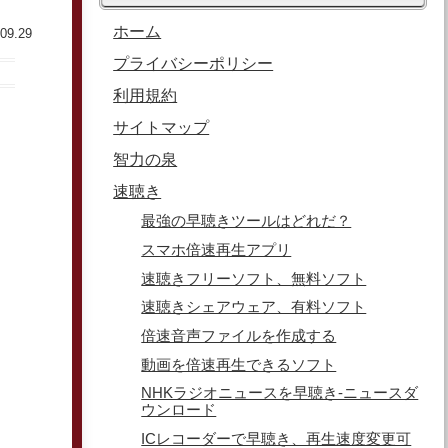
ホーム
09.29
プライバシーポリシー
利用規約
サイトマップ
智力の泉
速聴き
最強の早聴きツールはどれだ？
スマホ倍速再生アプリ
速聴きフリーソフト、無料ソフト
速聴きシェアウェア、有料ソフト
倍速音声ファイルを作成する
動画を倍速再生できるソフト
NHKラジオニュースを早聴き-ニュースダ
ウンロード
ICレコーダーで早聴き、再生速度変更可