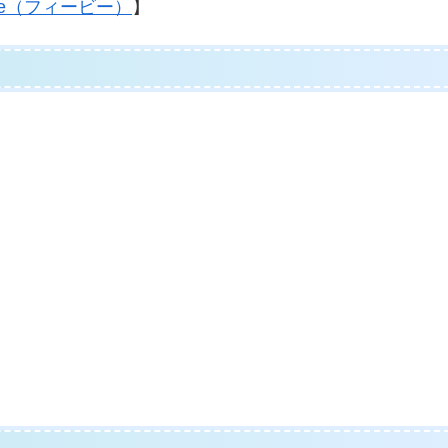
Be（フィービー）
】