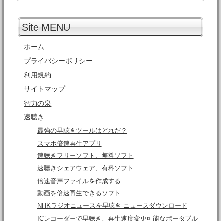
Site MENU
ホーム
プライバシーポリシー
利用規約
サイトマップ
智力の泉
速聴き
最強の早聴きツールはどれだ？
スマホ倍速再生アプリ
速聴きフリーソフト、無料ソフト
速聴きシェアウェア、有料ソフト
倍速音声ファイルを作成する
動画を倍速再生できるソフト
NHKラジオニュースを早聴き-ニュースダウンロード
ICレコーダーで早聴き、再生速度変更可能なポータブル