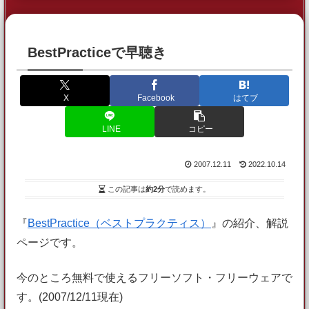
BestPracticeで早聴き
X
Facebook
はてブ
LINE
コピー
2007.12.11
2022.10.14
この記事は
約2分
で読めます。
『
BestPractice（ベストプラクティス）
』の紹介、解説
ページです。
今のところ無料で使えるフリーソフト・フリーウェアで
す。(2007/12/11現在)