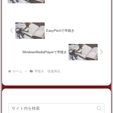
いてないかもしれません、改めてご自分
で確認、調査してみてください。ご購入
は自己責任でお願いします。※超 重要
事項※WindowsXP...
EasyPitchで早聴き
WindowsMediaPlayerで早聴き
ホーム
早聴き、倍速再生