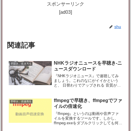
スポンサーリンク
[ad03]
shu
関連記事
NHKラジオニュースを早聴き-ニ
早聴き、倍速再生
ュースダウンロード
『NHKラジオニュース』で速聴してみ
ましょう。これのなにがイイかという
と、 日替わりでアップされる 音質が良
い 喋ってるのがプロのアナウンサー ニ
ュースなので内容的にも問題なし 時事
の勉強にもなる ダウンロードしなくて
ffmpegで早聴き、ffmpegでファ
早聴き、倍速再生
も倍速再生できるなど、...
イルの倍速化
『ffmpeg』というのは動画や音声ファ
イルを変換するツールです。しかし、
ffmpeg.exeをダブルクリックしても何も
反応しません。他のツールと連携した