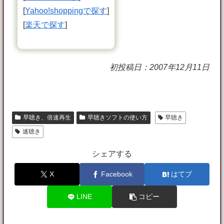
[
Yahoo!shoppingで探す
]
[
楽天で探す
]
初投稿日：2007年12月11日
早聴き、倍速再生
早聴きソフトの使い方
早聴き
速聴き
シェアする
X
Facebook
はてブ
LINE
コピー