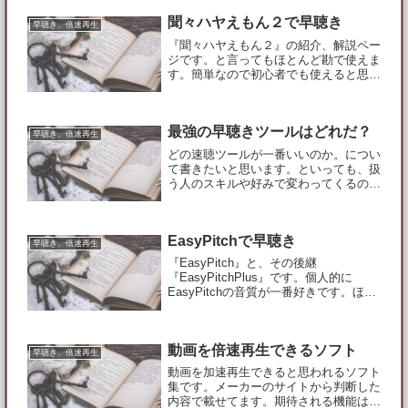
り、バッチファイルを作ったりしてコマ
ンドを渡すことで動作します。ここでは
聞々ハヤえもん２で早聴き
早聴き、倍速再生
倍速化用のバッ...
『聞々ハヤえもん２』の紹介、解説ペー
ジです。と言ってもほとんど勘で使えま
す。簡単なので初心者でも使えると思い
ます。主な機能です倍速化したWaveフ
ァイルを作成できます。CDも倍速再生
できます。CDからダイレクトに倍速化
最強の早聴きツールはどれだ？
したファイルを作成でき...
早聴き、倍速再生
どの速聴ツールが一番いいのか。につい
て書きたいと思います。といっても、扱
う人のスキルや好みで変わってくるので
一概には言えません。パソコンを自由に
使いこなしてる人もいれば、機械といっ
てもコタツくらいしか使いこなせないと
EasyPitchで早聴き
いう人もいるので。201...
早聴き、倍速再生
『EasyPitch』と、その後継
『EasyPitchPlus』です。個人的に
EasyPitchの音質が一番好きです。ほぼ
原音通りといった感じです。Waveファ
イルしか対応してないので、mp3ファイ
ルを加工したい人は『えこでこツール』
動画を倍速再生できるソフト
などで...
早聴き、倍速再生
動画を加速再生できると思われるソフト
集です。メーカーのサイトから判断した
内容で載せてます。期待される機能は付