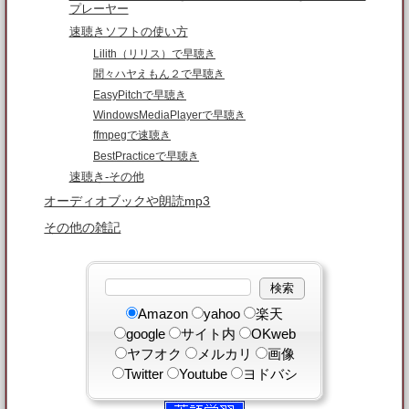
プレーヤー
速聴きソフトの使い方
Lilith（リリス）で早聴き
聞々ハヤえもん２で早聴き
EasyPitchで早聴き
WindowsMediaPlayerで早聴き
ffmpegで速聴き
BestPracticeで早聴き
速聴き-その他
オーディオブックや朗読mp3
その他の雑記
Amazon
yahoo
楽天
google
サイト内
OKweb
ヤフオク
メルカリ
画像
Twitter
Youtube
ヨドバシ